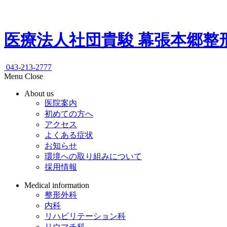
医療法人社団貴駿
幕張本郷整
043-213-2777
Menu
Close
About us
医院案内
初めての方へ
アクセス
よくある症状
お知らせ
環境への取り組みについて
採用情報
Medical information
整形外科
内科
リハビリテーション科
リウマチ科