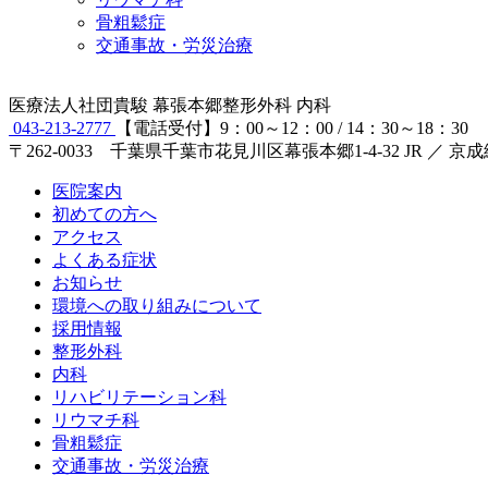
骨粗鬆症
交通事故・労災治療
医療法人社団貴駿
幕張本郷整形外科 内科
043-213-2777
【電話受付】9：00～12：00 / 14：30～18：30
〒262-0033 千葉県千葉市花見川区幕張本郷1-4-32
JR ／ 
医院案内
初めての方へ
アクセス
よくある症状
お知らせ
環境への取り組みについて
採用情報
整形外科
内科
リハビリテーション科
リウマチ科
骨粗鬆症
交通事故・労災治療